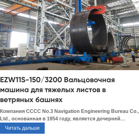
EZW11S-150/3200 Вальцовочная
машина для тяжелых листов в
ветряных башнях
Компания CCCC No.3 Navigation Engineering Bureau Co.,
Ltd., основанная в 1954 году, является дочерней
компанией, находящейся в полной собственности
Читать дальше
CCCC Group, одного из 500 крупнейших предприятий