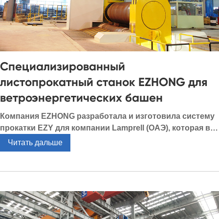
Специализированный
листопрокатный станок EZHONG для
ветроэнергетических башен
Компания EZHONG разработала и изготовила систему
прокатки EZY для компании Lamprell (ОАЭ), которая в
настоящее время является самым популярным типом
Читать дальше
листопрокатных машин в мире по...