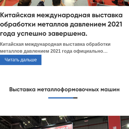
Китайская международная выставка
обработки металлов давлением 2021
года успешно завершена.
Китайская международная выставка обработки
металлов давлением 2021 года официально
открылась в Шанхайском международном
Читать дальше
выставочном центре 27 июля 2021 года! Эта выставка
привлекла к участию многих известных
производителей, устроив «визуальный праздник» для
инсайдеров отрасли.
Выставка металлоформовочных машин