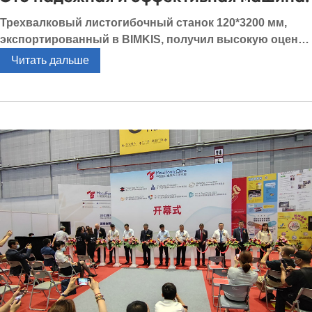
Трехвалковый листогибочный станок 120*3200 мм,
экспортированный в BIMKIS, получил высокую оценку
инженеров BIMKIS. Это надежная и эффективная
Читать дальше
машина.