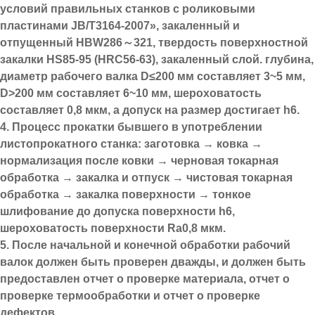
условий правильных станков с роликовыми
пластинами JB/T3164-2007», закаленный и
отпущенный HBW286～321, твердость поверхностной
закалки HS85-95 (HRC56-63), закаленный слой. глубина,
диаметр рабочего валка D≤200 мм составляет 3~5 мм,
D>200 мм составляет 6~10 мм, шероховатость
составляет 0,8 мкм, а допуск на размер достигает h6.
4. Процесс прокатки бывшего в употреблении
листопрокатного станка: заготовка → ковка →
нормализация после ковки → черновая токарная
обработка → закалка и отпуск → чистовая токарная
обработка → закалка поверхности → тонкое
шлифование до допуска поверхности h6,
шероховатость поверхности Ra0,8 мкм.
5. После начальной и конечной обработки рабочий
валок должен быть проверен дважды, и должен быть
предоставлен отчет о проверке материала, отчет о
проверке термообработки и отчет о проверке
дефектов.