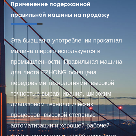
Применение подержанной
правильной машины на продажу
Эта бывшая в употреблении прокатная
машина широко используется в
промышленности. Правильная машина
для листа EZHONG оснащена
передовыми технологиями, высокой
точностью выравнивания, широким
диапазоном технологических
процессов, высокой степенью
автоматизации и хорошей рабочей
надежностью при высокой прочности.