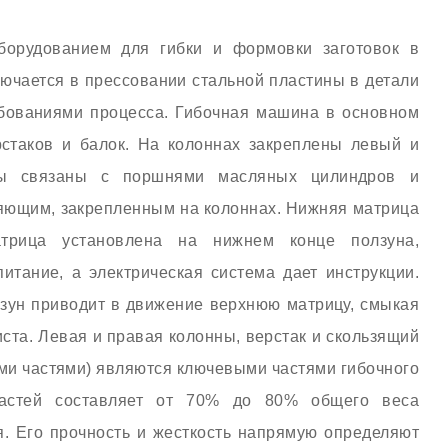
орудованием для гибки и формовки заготовок в
лючается в прессовании стальной пластины в детали
ебованиями процесса. Гибочная машина в основном
рстаков и балок. На колоннах закреплены левый и
ны связаны с поршнями масляных цилиндров и
яющим, закрепленным на колоннах. Нижняя матрица
атрица установлена на нижнем конце ползуна,
итание, а электрическая система дает инструкции.
зун приводит в движение верхнюю матрицу, смыкая
иста. Левая и правая колонны, верстак и скользящий
ми частями) являются ключевыми частями гибочного
частей составляет от 70% до 80% общего веса
. Его прочность и жесткость напрямую определяют