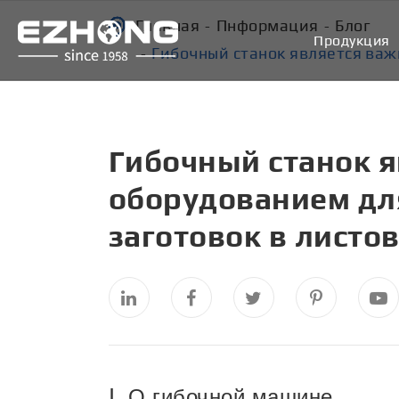
Главная
Пнформация
Блог
Продукция
Гибочный станок является важ
Гибочный станок 
оборудованием дл
заготовок в листо
Ⅰ. О гибочной машине