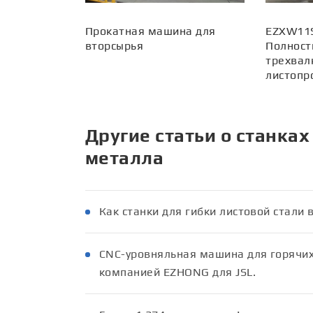
Прокатная машина для
EZXW11S
вторсырья
Полност
трехвал
листопр
Другие статьи о станках
металла
Как станки для гибки листовой стали
CNC-уровняльная машина для горячих 
компанией EZHONG для JSL.