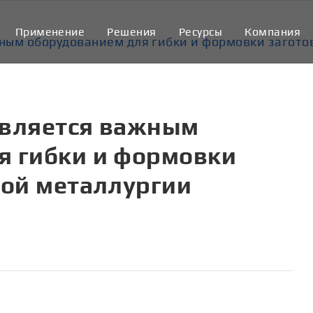
Применение
Решения
Pесурсы
Компания
ным оборудованием для гибки и формовки загото
является важным
я гибки и формовки
вой металлургии