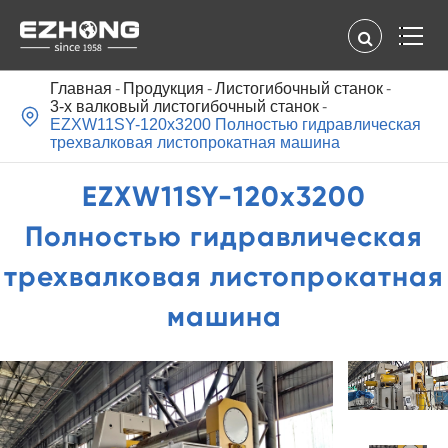
Главная
Продукция
Листогибочный станок
3-х валковый листогибочный станок

EZXW11SY-120x3200 Полностью гидравлическая
трехвалковая листопрокатная машина
EZXW11SY-120x3200
Полностью гидравлическая
трехвалковая листопрокатная
машина